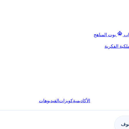
اب
بوت المناهج
لكية الفكرية
الأكاديمية
كويزات
الفيديوهات
فوف