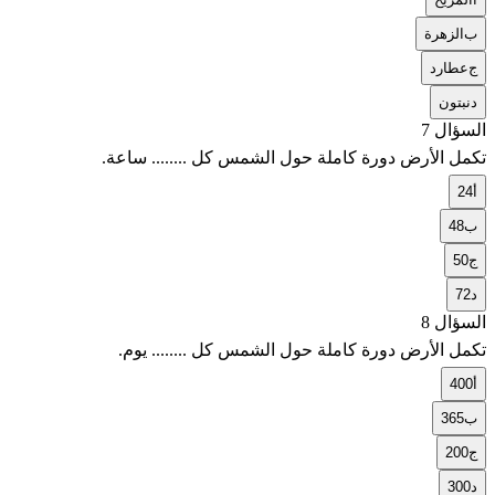
ب
الزهرة
ج
عطارد
د
نبتون
السؤال 7
تكمل الأرض دورة كاملة حول الشمس كل ........ ساعة.
أ
24
ب
48
ج
50
د
72
السؤال 8
تكمل الأرض دورة كاملة حول الشمس كل ........ يوم.
أ
400
ب
365
ج
200
د
300