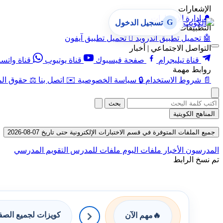
الإشعارات
🔔
إدارة الإشعارات
G
تسجيل الدخول
التطبيقات
🤖
تحميل تطبيق أندرويد

تحميل تطبيق آيفون
التواصل الاجتماعي | أخبار
قناة تيليجرام
صفحة فيسبوك
قناة يوتيوب
قناة واتس
روابط مهمة
📄
شروط الاستخدام
🔒
سياسة الخصوصية
✉️
اتصل بنا
⚖️
حقوق الم
بحث
المناهج الكويتية
جميع الملفات المتوفرة في قسم الاختبارات الإلكترونية حتى تاريخ 07-08-2026
المدرسون
الأخبار
ملفات اليوم
ملفات للمدرس
التقويم المدرسي
تم نسخ الرابط
كويزات لجميع الص
🔥
مهم الآن