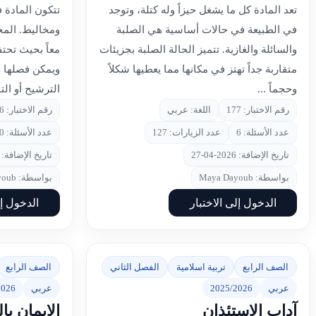
تعد المادة كل ما يشغل حيزاً وله كتلة، وتوجد
تتكون المادة 
في الطبيعة في حالات أساسية هي الصلبة
ومخاليط. المخ
والسائلة والغازية. تتميز الحالة الصلبة بجزيئات
معاً بحيث تحت
متقاربة جداً تهتز في مكانها مما يعطيها شكلاً
ويمكن فصلها ب
وحجماً ...
الترشيح أو التب
رقم الاختبار: 177
اللغة: عربي
رقم الاختبار: 176
عدد الأسئلة: 6
عدد الزيارات: 127
عدد الأسئلة: 10
تاريخ الإضافة: 2026-04-27
تاريخ الإضافة: 2026-04-27
بواسطة: Maya Dayoub
بواسطة: Maya Dayoub
الدخول إلى الاختبار
الدخول إل
الصف الرابع
تربية اسلامية
الفصل الثاني
الصف الرابع
عربي
2025/2026
عربي
2026
آداب الاستئذان
الإيمان ب