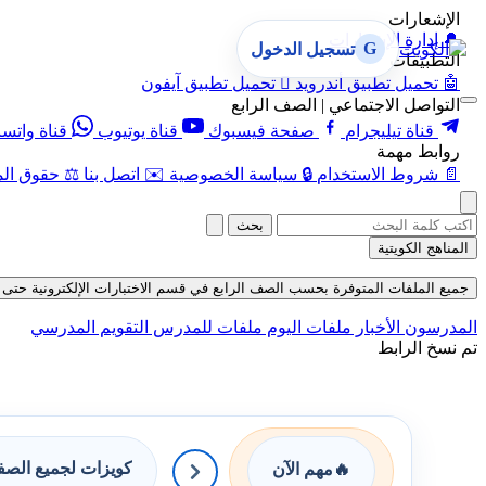
الإشعارات
🔔
إدارة الإشعارات
G
تسجيل الدخول
التطبيقات
🤖
تحميل تطبيق أندرويد

تحميل تطبيق آيفون
التواصل الاجتماعي | الصف الرابع
قناة تيليجرام
صفحة فيسبوك
قناة يوتيوب
قناة واتس
روابط مهمة
📄
شروط الاستخدام
🔒
سياسة الخصوصية
✉️
اتصل بنا
⚖️
حقوق الم
بحث
المناهج الكويتية
جميع الملفات المتوفرة بحسب الصف الرابع في قسم الاختبارات الإلكترونية حتى تاريخ 09-8
المدرسون
الأخبار
ملفات اليوم
ملفات للمدرس
التقويم المدرسي
تم نسخ الرابط
كويزات لجميع الص
🔥
مهم الآن