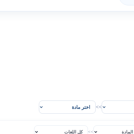
>>
>>