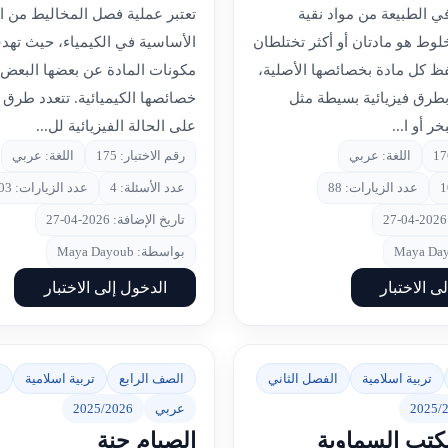
في الطبيعة من مواد نقية
تعتبر عملية فصل المخاليط من ا
لوط هو مادتان أو أكثر تختلطان
الأساسية في الكيمياء، حيث ته
فظ كل مادة بخصائصها الأصلية،
مكونات المادة عن بعضها البعض 
طرق فيزيائية بسيطة مثل
خصائصها الكيميائية. تتعدد طرق ا
خر أو ا...
على الحالة الفيزيائية لل...
اللغة: عربي
رقم الاختبار: 175
اللغة: عربي
عدد الزيارات: 88
عدد الأسئلة: 4
عدد الزيارات: 103
تاريخ الإضافة: 2026-04-27
بواسطة: Maya Dayoub
ى الاختبار
الدخول إلى الاختبار
تربية اسلامية
الفصل الثاني
الصف الرابع
تربية اسلامية
ا
2025/
عربي
2025/2026
الكتب السماوية
الصيام جنة