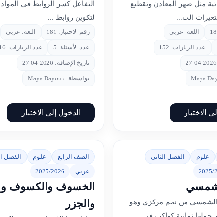
ائية مثل صهر المعادن وتقطيع
التفاعل كسر الروابط في المواد 
تغيرات الت...
لتكوين روابط ...
اللغة: عربي
رقم الاختبار: 181
اللغة: عربي
عدد الزيارات: 152
عدد الأسئلة: 5
عدد الزيارات: 116
تاريخ الإضافة: 2026-04-27
بواسطة: Maya Dayoub
ى الاختبار
الدخول إلى الاختبار
علوم
الفصل الثاني
الصف الرابع
علوم
الفصل ال
2025/
عربي
2025/2026
لشمسي
الخسوف والكسوف وا
والجزر
 الشمسي من نجم مركزي وهو
حولها ثمانية كواكب في