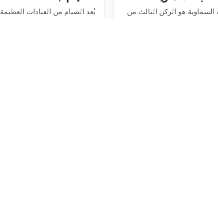
 السماوية هو الركن الثالث من
يُعد الصيام من العبادات العظيمة
، ويقوم على التصديق الجازم بأن
وهو ركن من أركان الدين. ينقسم 
ل كتباً على رسله لهداية البشرية.
صيام مفروض كشهر رمضان، وص
يمان التصديق بالصحف التي
مثل صيام يومي الاثنين والخميس،
البيض، وستة أيام من ش...
اللغة: عربي
رقم الاختبار: 129
اللغة: عربي
عدد الزيارات: 178
عدد الأسئلة: 8
عدد الزيارات: 153
تاريخ الإضافة: 2026-04-27
بواسطة: Maya Dayoub
ى الاختبار
الدخول إلى الاختبار
ياس الأداء وعرض المحتوى بشكل أفضل. باستخدامك للموقع فإنك توافق