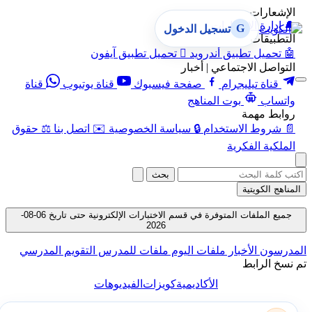
الإشعارات
🔔
إدارة الإشعارات
G
تسجيل الدخول
التطبيقات
🤖
تحميل تطبيق أندرويد

تحميل تطبيق آيفون
التواصل الاجتماعي | أخبار
قناة تيليجرام
صفحة فيسبوك
قناة يوتيوب
قناة
واتساب
بوت المناهج
روابط مهمة
📄
شروط الاستخدام
🔒
سياسة الخصوصية
✉️
اتصل بنا
⚖️
حقوق
الملكية الفكرية
بحث
المناهج الكويتية
جميع الملفات المتوفرة في قسم الاختبارات الإلكترونية حتى تاريخ 06-08-
2026
المدرسون
الأخبار
ملفات اليوم
ملفات للمدرس
التقويم المدرسي
تم نسخ الرابط
الأكاديمية
كويزات
الفيديوهات