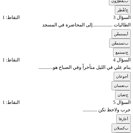
ب
يُفْطِرُون
ج
تُفْطِر
السؤال 3
النقاط: 1
الطالبات .................إلى المحاضرة في المسجد
أ
يستمعْن
ب
تستمعْن
ج
تستمع
السؤال 4
النقاط: 1
ينام علي في الليل متأخراً وفي الصباح هو............
أ
جوعان
ب
نعسان
ج
تعبان
السؤال 5
النقاط: 1
جرب ولاحظ تكن ............
أ
عارفا
ب
كسلان