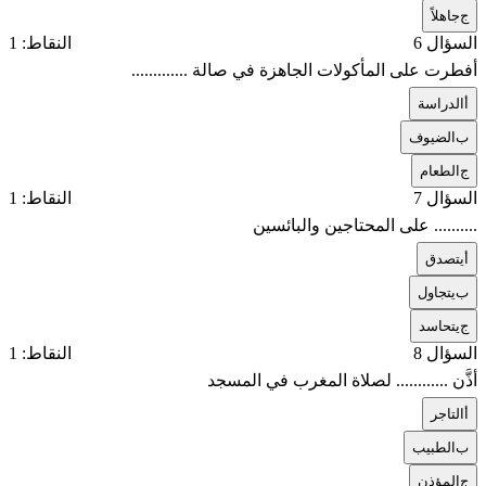
ج
جاهلاً
السؤال 6
النقاط: 1
أفطرت على المأكولات الجاهزة في صالة .............
أ
الدراسة
ب
الضيوف
ج
الطعام
السؤال 7
النقاط: 1
.......... على المحتاجين والبائسين
أ
يتصدق
ب
يتجاول
ج
يتحاسد
السؤال 8
النقاط: 1
أذَّن ............ لصلاة المغرب في المسجد
أ
التاجر
ب
الطبيب
ج
المؤذن