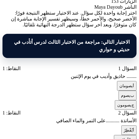
الزيارات
153
الناشر
Maya Dayoub
اختر إجابة واحدة لكل سؤال. عند الاختيار ستظهر النتيجة فورًا:
الأخضر صحيح، والأحمر خطأ، وسيظهر تفسير الإجابة مباشرة إن
كان متوفرًا. وبعد آخر سؤال ستظهر الدرجة النهائية تلقائيًا.
الاختبار التالي: مراجعة من الاختبار الثالث لدرس أتأدب في
حديثي و حواري
السؤال 1
النقاط: 1
........ حاذيق وأديب في يوم الإثنين
أ
يصومان
ب
يصوم
ج
يصومون
السؤال 2
النقاط: 1
الأساتذة ...........على التمر والماء الصافي
أ
يُفْطِرُ