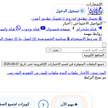
الإشعارات
🔔
إدارة الإشعارات
G
تسجيل الدخول
التطبيقات
🤖
تحميل تطبيق أندرويد

تحميل تطبيق آيفون
التواصل الاجتماعي | أخبار
قناة تيليجرام
صفحة فيسبوك
قناة يوتيوب
قناة واتس
روابط مهمة
📄
شروط الاستخدام
🔒
سياسة الخصوصية
✉️
اتصل بنا
⚖️
حقوق الم
بحث
المناهج الكويتية
جميع الملفات المتوفرة في قسم الاختبارات الإلكترونية حتى تاريخ 07-08-2026
المدرسون
الأخبار
ملفات اليوم
ملفات للمدرس
التقويم المدرسي
تم نسخ الرابط
كويزات لجميع الص
🔥
مهم الآن