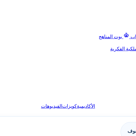
اب
بوت المناهج
لكية الفكرية
الأكاديمية
كويزات
الفيديوهات
فوف