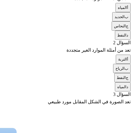
أ
المياه
ب
الحديد
ج
النحاس
د
النفط
السؤال 2
تعد من أمثلة الموارد الغير متجددة
أ
التربة
ب
الرياح
ج
النفط
د
المياه
السؤال 3
تعد الصورة في الشكل المقابل مورد طبيعي