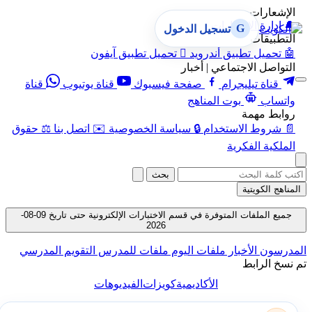
الإشعارات
🔔
إدارة الإشعارات
G
تسجيل الدخول
التطبيقات
🤖
تحميل تطبيق أندرويد

تحميل تطبيق آيفون
التواصل الاجتماعي | أخبار
قناة تيليجرام
صفحة فيسبوك
قناة يوتيوب
قناة
واتساب
بوت المناهج
روابط مهمة
📄
شروط الاستخدام
🔒
سياسة الخصوصية
✉️
اتصل بنا
⚖️
حقوق
الملكية الفكرية
بحث
المناهج الكويتية
جميع الملفات المتوفرة في قسم الاختبارات الإلكترونية حتى تاريخ 09-08-
2026
المدرسون
الأخبار
ملفات اليوم
ملفات للمدرس
التقويم المدرسي
تم نسخ الرابط
الأكاديمية
كويزات
الفيديوهات