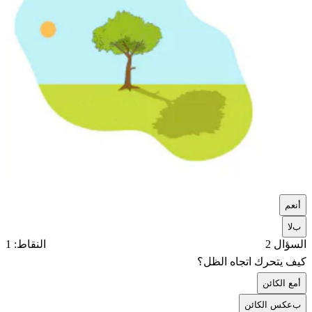
أ
نعم
ب
لا
السؤال 2
النقاط: 1
كيف يتحرك اتجاه الظل؟
أ
مع الكائن
ب
عكس الكائن