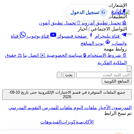
الإشعارات
🔔
إدارة الإشعارات
G
تسجيل الدخول
التطبيقات
🤖
تحميل تطبيق أندرويد

تحميل تطبيق آيفون
التواصل الاجتماعي | أخبار
قناة تيليجرام
صفحة فيسبوك
قناة يوتيوب
قناة
واتساب
بوت المناهج
روابط مهمة
📄
شروط الاستخدام
🔒
سياسة الخصوصية
✉️
اتصل بنا
⚖️
حقوق
الملكية الفكرية
بحث
المناهج الكويتية
جميع الملفات المتوفرة في قسم الاختبارات الإلكترونية حتى تاريخ 10-08-
2026
المدرسون
الأخبار
ملفات اليوم
ملفات للمدرس
التقويم المدرسي
تم نسخ الرابط
الأكاديمية
كويزات
الفيديوهات