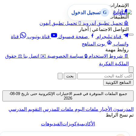
الإشعارات
🔔
إدارة الإشعارات
G
تسجيل الدخول
التطبيقات
🤖
تحميل تطبيق أندرويد

تحميل تطبيق آيفون
التواصل الاجتماعي | أخبار
قناة تيليجرام
صفحة فيسبوك
قناة يوتيوب
قناة
واتساب
بوت المناهج
روابط مهمة
📄
شروط الاستخدام
🔒
سياسة الخصوصية
✉️
اتصل بنا
⚖️
حقوق
الملكية الفكرية
بحث
المناهج الكويتية
جميع الملفات المتوفرة في قسم الاختبارات الإلكترونية حتى تاريخ 09-08-
2026
المدرسون
الأخبار
ملفات اليوم
ملفات للمدرس
التقويم المدرسي
تم نسخ الرابط
الأكاديمية
كويزات
الفيديوهات