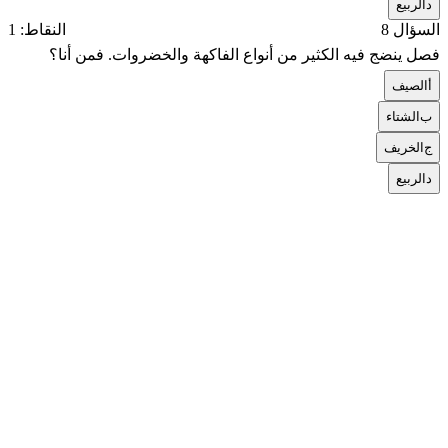
د
الربيع
السؤال 8
النقاط: 1
فصل ينضج فيه الكثير من أنواع الفاكهة والخضروات. فمن أنا؟
أ
الصيف
ب
الشتاء
ج
الخريف
د
الربيع