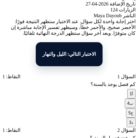
تاريخ الإضافة
2026-04-27
الزيارات
124
الناشر
Maya Dayoub
اختر إجابة واحدة لكل سؤال. عند الاختيار ستظهر النتيجة فورًا:
الأخضر صحيح، والأحمر خطأ، وسيظهر تفسير الإجابة مباشرة إن
كان متوفرًا. وبعد آخر سؤال ستظهر الدرجة النهائية تلقائيًا.
الاختبار التالي: الليل والنهار
السؤال 1
النقاط: 1
كم فصل يوجد بالسنة؟
أ
1
ب
4
ج
5
د
3
السؤال 2
النقاط: 1
كم عدد فصول السنة ؟