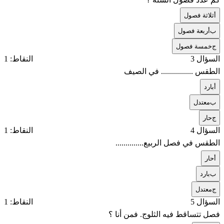
أ
ثلاثة فصول
ب
أربعة فصول
ج
خمسة فصول
السؤال 3
النقاط: 1
الطقس ................ في الصيف
أ
بارد
ب
معتدل
ج
حار
السؤال 4
النقاط: 1
الطقس في فصل الربيع..............
أ
حار
ب
بارد
ج
معتدل
السؤال 5
النقاط: 1
فصل تتساقط فيه الثلوج. فمن أنا ؟