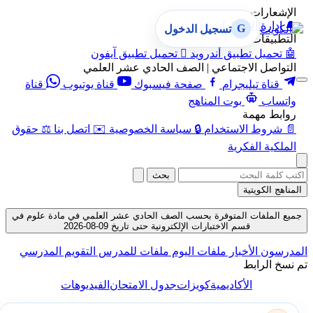
الإشعارات
🔔
إدارة الإشعارات
G
تسجيل الدخول
التطبيقات
🤖
تحميل تطبيق أندرويد

تحميل تطبيق آيفون
التواصل الاجتماعي | الصف الحادي عشر العلمي
قناة تيليجرام
صفحة فيسبوك
قناة يوتيوب
قناة
واتساب
بوت المناهج
روابط مهمة
📄
شروط الاستخدام
🔒
سياسة الخصوصية
✉️
اتصل بنا
⚖️
حقوق
الملكية الفكرية
بحث
المناهج الكويتية
جميع الملفات المتوفرة بحسب الصف الحادي عشر العلمي في مادة علوم في
قسم الاختبارات الإلكترونية حتى تاريخ 09-08-2026
المدرسون
الأخبار
ملفات اليوم
ملفات للمدرس
التقويم المدرسي
تم نسخ الرابط
الأكاديمية
كويزات
جدول الامتحان
الفيديوهات