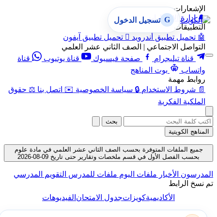
الإشعارات
🔔
إدارة الإشعارات
G
تسجيل الدخول
التطبيقات
🤖
تحميل تطبيق أندرويد

تحميل تطبيق آيفون
التواصل الاجتماعي | الصف الثاني عشر العلمي
قناة تيليجرام
صفحة فيسبوك
قناة يوتيوب
قناة
واتساب
بوت المناهج
روابط مهمة
📄
شروط الاستخدام
🔒
سياسة الخصوصية
✉️
اتصل بنا
⚖️
حقوق
الملكية الفكرية
بحث
المناهج الكويتية
جميع الملفات المتوفرة بحسب الصف الثاني عشر العلمي في مادة علوم
بحسب الفصل الأول في قسم ملخصات وتقارير حتى تاريخ 09-08-2026
المدرسون
الأخبار
ملفات اليوم
ملفات للمدرس
التقويم المدرسي
تم نسخ الرابط
الأكاديمية
كويزات
جدول الامتحان
الفيديوهات