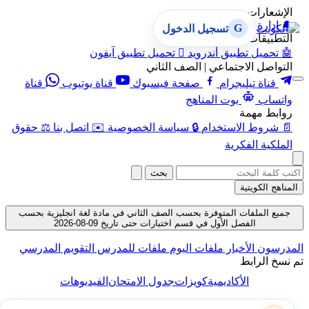
الإشعارات
🔔
إدارة الإشعارات
G
تسجيل الدخول
التطبيقات
🤖
تحميل تطبيق أندرويد

تحميل تطبيق آيفون
التواصل الاجتماعي | الصف الثاني
قناة تيليجرام
صفحة فيسبوك
قناة يوتيوب
قناة
واتساب
بوت المناهج
روابط مهمة
📄
شروط الاستخدام
🔒
سياسة الخصوصية
✉️
اتصل بنا
⚖️
حقوق
الملكية الفكرية
بحث
المناهج الكويتية
جميع الملفات المتوفرة بحسب الصف الثاني في مادة لغة انجليزية بحسب
الفصل الأول في قسم اختبارات حتى تاريخ 09-08-2026
المدرسون
الأخبار
ملفات اليوم
ملفات للمدرس
التقويم المدرسي
تم نسخ الرابط
الأكاديمية
كويزات
جدول الامتحان
الفيديوهات