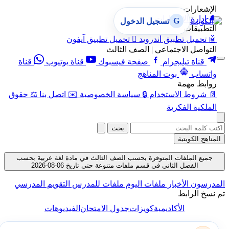
ارات
ارة الإشعارات
G
تسجيل الدخول
يقات
ميل تطبيق أندرويد

تحميل تطبيق آيفون
صل الاجتماعي | الصف الثالث
ناة تيليجرام
صفحة فيسبوك
قناة يوتيوب
قناة
اب
بوت المناهج
ط مهمة
وط الاستخدام
🔒
سياسة الخصوصية
✉️
اتصل بنا
⚖️
حقوق
ية الفكرية
بحث
الكويتية
 الملفات المتوفرة بحسب الصف الثالث في مادة لغة عربية بحسب
الفصل الثاني في قسم ملفات متنوعة حتى تاريخ 06-08-2026
ون
الأخبار
ملفات اليوم
ملفات للمدرس
التقويم المدرسي
الرابط
الأكاديمية
كويزات
جدول الامتحان
الفيديوهات