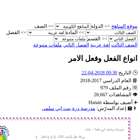
مناهج
>>
الدولة
>>
الصف
>>
المادة
>>
الفصل
>>
القسم
ثالث
لغة عربية
الفصل الثاني
ملفات متنوعة
 الفعل وفعل الامر
يخ
09:30 2018-04-22
م الدراسي
2017-2018
الملف
979
اهدات
28,667
 بواسطة
Hanan
داد المدرّس:
مدرسة درة بنت ابي سلمى