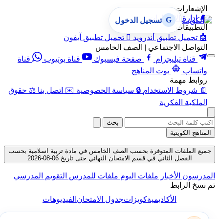
الإشعارات
🔔
إدارة الإشعارات
G
تسجيل الدخول
التطبيقات
🤖
تحميل تطبيق أندرويد

تحميل تطبيق آيفون
التواصل الاجتماعي | الصف الخامس
قناة تيليجرام
صفحة فيسبوك
قناة يوتيوب
قناة
واتساب
بوت المناهج
روابط مهمة
📄
شروط الاستخدام
🔒
سياسة الخصوصية
✉️
اتصل بنا
⚖️
حقوق
الملكية الفكرية
بحث
المناهج الكويتية
جميع الملفات المتوفرة بحسب الصف الخامس في مادة تربية اسلامية بحسب
الفصل الثاني في قسم الامتحان النهائي حتى تاريخ 06-08-2026
المدرسون
الأخبار
ملفات اليوم
ملفات للمدرس
التقويم المدرسي
تم نسخ الرابط
الأكاديمية
كويزات
جدول الامتحان
الفيديوهات