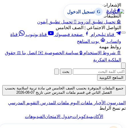
الإشعارات
🔔
إدارة الإشعارات
G
تسجيل الدخول
التطبيقات
🤖
تحميل تطبيق أندرويد

تحميل تطبيق آيفون
التواصل الاجتماعي | الصف الخامس
قناة تيليجرام
صفحة فيسبوك
قناة يوتيوب
قناة
واتساب
بوت المناهج
روابط مهمة
📄
شروط الاستخدام
🔒
سياسة الخصوصية
✉️
اتصل بنا
⚖️
حقوق
الملكية الفكرية
بحث
المناهج الكويتية
جميع الملفات المتوفرة بحسب الصف الخامس في مادة تربية اسلامية بحسب
الفصل الثاني في قسم ملفات المدرس حتى تاريخ 07-08-2026
المدرسون
الأخبار
ملفات اليوم
ملفات للمدرس
التقويم المدرسي
تم نسخ الرابط
الأكاديمية
كويزات
جدول الامتحان
الفيديوهات