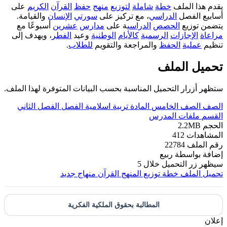
يقدم هذا الملف
خطة
شاملة
لتوزيع
منهج
حفظ
القرآن
الكريم
على
أسابيع الفصل
الدراسي
، مع تركيز على
سورتي
الإنسان
والقيامة.
يتضمن توزيع
الحصص
الدراسي
ة على
مدارس
عشرين
أسبوعًا مع
مراعاة
الإجازات
الرسمية
كالأيام
الوطنية
وعيد
الفطر
، ويهدف إلى
تنظيم
عملية
الحفظ
والمراجعة والتقويم
للطلاب
.
تحميل الملف
ستظهر أزرار التحميل المناسبة بحسب البيانات المتوفرة لهذا الملف.
الصف
الصف الخامس
المادة
تربية اسلامية
الفصل
الفصل الثاني
القسم
ملفات المدرس
الحجم
2.2MB
المشاهدات
412
رقم الملف
22784
إضافة بواسطة
ربيع
سيظهر زر التحميل خلال
5
تحميل الملف
خطة توزيع المنهج القرآن منهاج جديد
المطالبة بحقوق الملكية الفكرية
إعلان