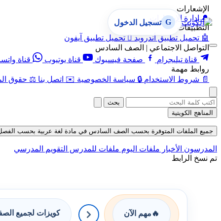
الإشعارات
🔔
إدارة الإشعارات
G
تسجيل الدخول
التطبيقات
🤖
تحميل تطبيق أندرويد

تحميل تطبيق آيفون
التواصل الاجتماعي | الصف السادس
قناة تيليجرام
صفحة فيسبوك
قناة يوتيوب
قناة واتس
روابط مهمة
📄
شروط الاستخدام
🔒
سياسة الخصوصية
✉️
اتصل بنا
⚖️
حقوق الم
بحث
المناهج الكويتية
جميع الملفات المتوفرة بحسب الصف السادس في مادة لغة عربية بحسب الفصل الثاني 
المدرسون
الأخبار
ملفات اليوم
ملفات للمدرس
التقويم المدرسي
تم نسخ الرابط
كويزات لجميع الص
🔥
مهم الآن