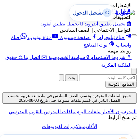
الإشعارات
🔔
إدارة الإشعارات
G
تسجيل الدخول
التطبيقات
🤖
تحميل تطبيق أندرويد

تحميل تطبيق آيفون
التواصل الاجتماعي | الصف السادس
قناة تيليجرام
صفحة فيسبوك
قناة يوتيوب
قناة
واتساب
بوت المناهج
روابط مهمة
📄
شروط الاستخدام
🔒
سياسة الخصوصية
✉️
اتصل بنا
⚖️
حقوق
الملكية الفكرية
بحث
المناهج الكويتية
جميع الملفات المتوفرة بحسب الصف السادس في مادة لغة عربية بحسب
الفصل الثاني في قسم ملفات متنوعة حتى تاريخ 08-08-2026
المدرسون
الأخبار
ملفات اليوم
ملفات للمدرس
التقويم المدرسي
تم نسخ الرابط
الأكاديمية
كويزات
الفيديوهات