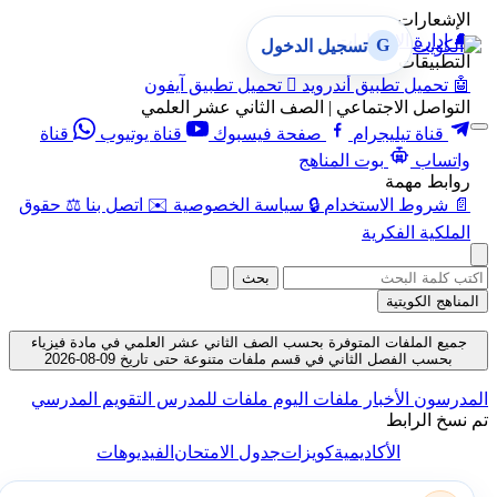
الإشعارات
🔔
إدارة الإشعارات
G
تسجيل الدخول
التطبيقات
🤖
تحميل تطبيق أندرويد

تحميل تطبيق آيفون
التواصل الاجتماعي | الصف الثاني عشر العلمي
قناة تيليجرام
صفحة فيسبوك
قناة يوتيوب
قناة
واتساب
بوت المناهج
روابط مهمة
📄
شروط الاستخدام
🔒
سياسة الخصوصية
✉️
اتصل بنا
⚖️
حقوق
الملكية الفكرية
بحث
المناهج الكويتية
جميع الملفات المتوفرة بحسب الصف الثاني عشر العلمي في مادة فيزياء
بحسب الفصل الثاني في قسم ملفات متنوعة حتى تاريخ 09-08-2026
المدرسون
الأخبار
ملفات اليوم
ملفات للمدرس
التقويم المدرسي
تم نسخ الرابط
الأكاديمية
كويزات
جدول الامتحان
الفيديوهات