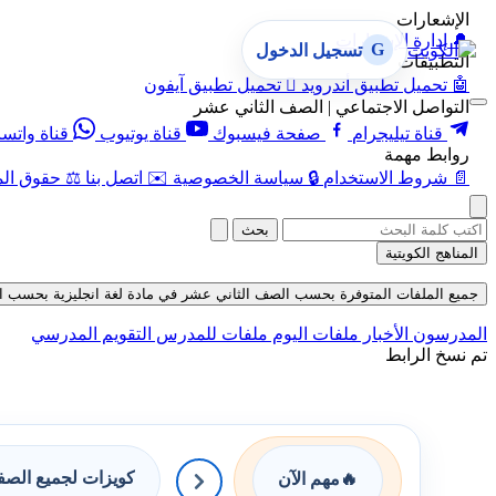
الإشعارات
🔔
إدارة الإشعارات
G
تسجيل الدخول
التطبيقات
🤖
تحميل تطبيق أندرويد

تحميل تطبيق آيفون
التواصل الاجتماعي | الصف الثاني عشر
قناة تيليجرام
صفحة فيسبوك
قناة يوتيوب
قناة واتس
روابط مهمة
📄
شروط الاستخدام
🔒
سياسة الخصوصية
✉️
اتصل بنا
⚖️
حقوق الم
بحث
المناهج الكويتية
جميع الملفات المتوفرة بحسب الصف الثاني عشر في مادة لغة انجليزية بحسب الفصل ال
المدرسون
الأخبار
ملفات اليوم
ملفات للمدرس
التقويم المدرسي
تم نسخ الرابط
كويزات لجميع الص
🔥
مهم الآن