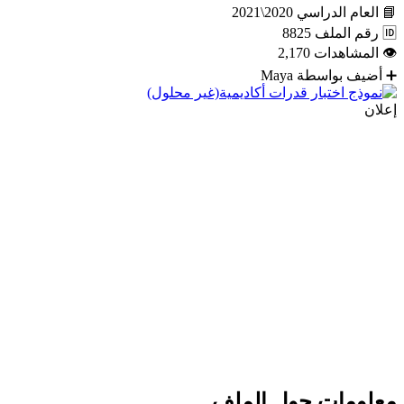
📘
العام الدراسي
2020\2021
🆔
رقم الملف
8825
👁
المشاهدات
2,170
➕
أضيف بواسطة
Maya
إعلان
معلومات حول الملف