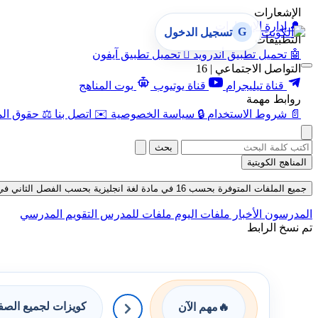
الإشعارات
🔔
إدارة الإشعارات
G
تسجيل الدخول
التطبيقات
🤖
تحميل تطبيق أندرويد

تحميل تطبيق آيفون
التواصل الاجتماعي | 16
قناة تيليجرام
قناة يوتيوب
بوت المناهج
روابط مهمة
📄
شروط الاستخدام
🔒
سياسة الخصوصية
✉️
اتصل بنا
⚖️
حقوق الم
بحث
المناهج الكويتية
جميع الملفات المتوفرة بحسب 16 في مادة لغة انجليزية بحسب الفصل الثاني في قسم حلول حتى تاريخ 08-08-2026
المدرسون
الأخبار
ملفات اليوم
ملفات للمدرس
التقويم المدرسي
تم نسخ الرابط
كويزات لجميع الص
🔥
مهم الآن