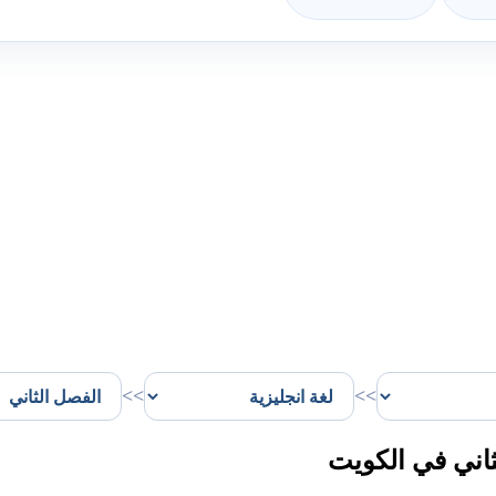
>>
>>