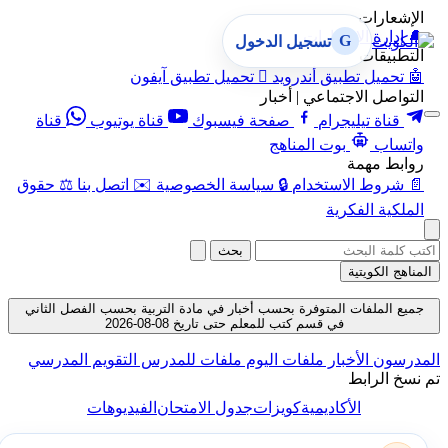
الإشعارات
🔔
إدارة الإشعارات
G
تسجيل الدخول
التطبيقات
🤖
تحميل تطبيق أندرويد

تحميل تطبيق آيفون
التواصل الاجتماعي | أخبار
قناة تيليجرام
صفحة فيسبوك
قناة يوتيوب
قناة
واتساب
بوت المناهج
روابط مهمة
📄
شروط الاستخدام
🔒
سياسة الخصوصية
✉️
اتصل بنا
⚖️
حقوق
الملكية الفكرية
بحث
المناهج الكويتية
جميع الملفات المتوفرة بحسب أخبار في مادة التربية بحسب الفصل الثاني
في قسم كتب للمعلم حتى تاريخ 08-08-2026
المدرسون
الأخبار
ملفات اليوم
ملفات للمدرس
التقويم المدرسي
تم نسخ الرابط
الأكاديمية
كويزات
جدول الامتحان
الفيديوهات