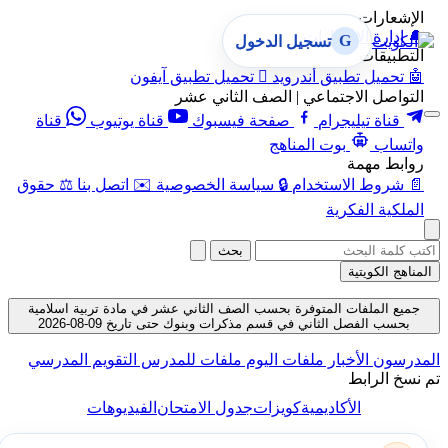
الإشعارات
🔔
إدارة الإشعارات
G
تسجيل الدخول
التطبيقات
🤖
تحميل تطبيق أندرويد

تحميل تطبيق آيفون
التواصل الاجتماعي | الصف الثاني عشر
قناة تيليجرام
صفحة فيسبوك
قناة يوتيوب
قناة
واتساب
بوت المناهج
روابط مهمة
📄
شروط الاستخدام
🔒
سياسة الخصوصية
✉️
اتصل بنا
⚖️
حقوق
الملكية الفكرية
بحث
المناهج الكويتية
جميع الملفات المتوفرة بحسب الصف الثاني عشر في مادة تربية اسلامية
بحسب الفصل الثاني في قسم مذكرات وبنوك حتى تاريخ 09-08-2026
المدرسون
الأخبار
ملفات اليوم
ملفات للمدرس
التقويم المدرسي
تم نسخ الرابط
الأكاديمية
كويزات
جدول الامتحان
الفيديوهات