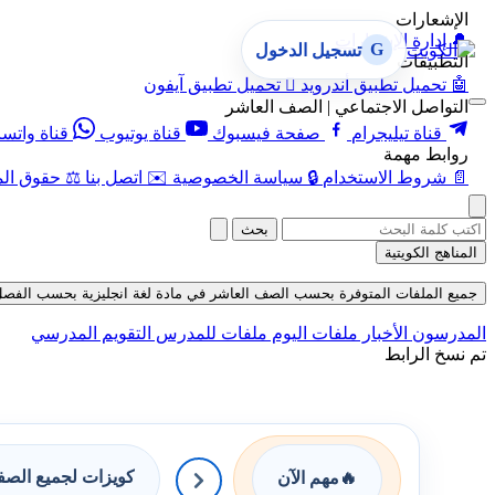
الإشعارات
🔔
إدارة الإشعارات
G
تسجيل الدخول
التطبيقات
🤖
تحميل تطبيق أندرويد

تحميل تطبيق آيفون
التواصل الاجتماعي | الصف العاشر
قناة تيليجرام
صفحة فيسبوك
قناة يوتيوب
قناة واتس
روابط مهمة
📄
شروط الاستخدام
🔒
سياسة الخصوصية
✉️
اتصل بنا
⚖️
حقوق الم
بحث
المناهج الكويتية
جميع الملفات المتوفرة بحسب الصف العاشر في مادة لغة انجليزية بحسب الفصل الثاني
المدرسون
الأخبار
ملفات اليوم
ملفات للمدرس
التقويم المدرسي
تم نسخ الرابط
كويزات لجميع الص
🔥
مهم الآن