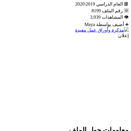
📘
العام الدراسي
2019\2020
🆔
رقم الملف
8199
👁
المشاهدات
3,939
➕
أضيف بواسطة
Maya
إعلان
معلومات حول الملف