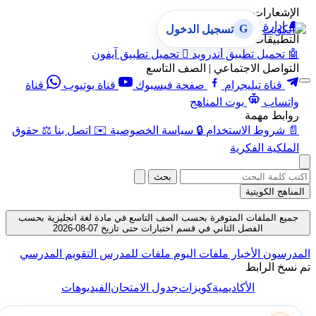
الإشعارات
🔔
إدارة الإشعارات
G
تسجيل الدخول
التطبيقات
🤖
تحميل تطبيق أندرويد

تحميل تطبيق آيفون
التواصل الاجتماعي | الصف التاسع
قناة تيليجرام
صفحة فيسبوك
قناة يوتيوب
قناة
واتساب
بوت المناهج
روابط مهمة
📄
شروط الاستخدام
🔒
سياسة الخصوصية
✉️
اتصل بنا
⚖️
حقوق
الملكية الفكرية
بحث
المناهج الكويتية
جميع الملفات المتوفرة بحسب الصف التاسع في مادة لغة انجليزية بحسب
الفصل الثاني في قسم اختبارات حتى تاريخ 07-08-2026
لمدرسون
الأخبار
ملفات اليوم
ملفات للمدرس
التقويم المدرسي
م نسخ الرابط
الأكاديمية
كويزات
جدول الامتحان
الفيديوهات