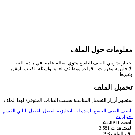
علومات حول الملف
ختبار تجريبي للصف التاسع يحوي اسئلة عامة في مادة اللغة
لانجليزية مفردات و قواعد ووظائف لغوية واسئلة الكتاب المقرر
غيرها
حميل الملف
تظهر أزرار التحميل المناسبة بحسب البيانات المتوفرة لهذا الملف.
لصف
الصف التاسع
المادة
لغة انجليزية
الفصل
الفصل الثاني
القسم
ختبارات
لحجم
652.8KB
لمشاهدات
3,581
قم الملف
798