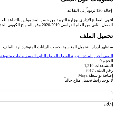
إحالة 120 تربوياً إلى التقاعد
انتهى القطاع الإداري بوزارة التربية من حصر المشمولين بالتقاعد للعام الدراسي الحالي وعددهم ما يقارب 120 تربويا منهم 
للفصل الثاني من العام الدراسي 2019-2020 وفق المنهاج الكويتي الحديث ----- مع التمنيات لجميع الطلبة بالنجاح والتفوق.
تحميل الملف
ستظهر أزرار التحميل المناسبة بحسب البيانات المتوفرة لهذا الملف.
الصف
أخبار
المادة
التربية
الفصل
الفصل الثاني
القسم
ملفات متنوعة
الحجم
0
المشاهدات
1,219
رقم الملف
7617
إضافة بواسطة
Maya
لا يوجد رابط تحميل متاح حالياً
إعلان