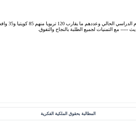
85 كويتيا و35 وافدا أتموا السن القانونية ، أغلبهم مديرو مدارس
المطالبة بحقوق الملكية الفكرية