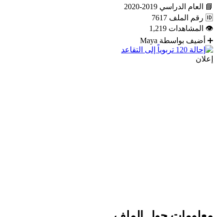
📘
العام الدراسي
2019-2020
🆔
رقم الملف
7617
👁
المشاهدات
1,219
➕
أضيف بواسطة
Maya
إعلان
معلومات حول الملف