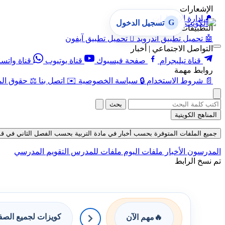
الإشعارات
🔔
إدارة الإشعارات
G
تسجيل الدخول
التطبيقات
🤖
تحميل تطبيق أندرويد

تحميل تطبيق آيفون
التواصل الاجتماعي | أخبار
قناة تيليجرام
صفحة فيسبوك
قناة يوتيوب
قناة واتس
روابط مهمة
📄
شروط الاستخدام
🔒
سياسة الخصوصية
✉️
اتصل بنا
⚖️
حقوق الم
بحث
المناهج الكويتية
جميع الملفات المتوفرة بحسب أخبار في مادة التربية بحسب الفصل الثاني في قسم ملفات
المدرسون
الأخبار
ملفات اليوم
ملفات للمدرس
التقويم المدرسي
تم نسخ الرابط
كويزات لجميع الص
🔥
مهم الآن