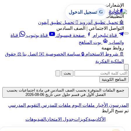
الإشعارات
🔔
إدارة الإشعارات
G
تسجيل الدخول
التطبيقات
🤖
تحميل تطبيق أندرويد

تحميل تطبيق آيفون
التواصل الاجتماعي | الصف السادس
قناة تيليجرام
صفحة فيسبوك
قناة يوتيوب
قناة
واتساب
بوت المناهج
روابط مهمة
📄
شروط الاستخدام
🔒
سياسة الخصوصية
✉️
اتصل بنا
⚖️
حقوق
الملكية الفكرية
بحث
المناهج الكويتية
جميع الملفات المتوفرة بحسب الصف السادس في مادة اجتماعيات بحسب
الفصل الأول في قسم حلول حتى تاريخ 06-08-2026
المدرسون
الأخبار
ملفات اليوم
ملفات للمدرس
التقويم المدرسي
تم نسخ الرابط
الأكاديمية
كويزات
جدول الامتحان
الفيديوهات