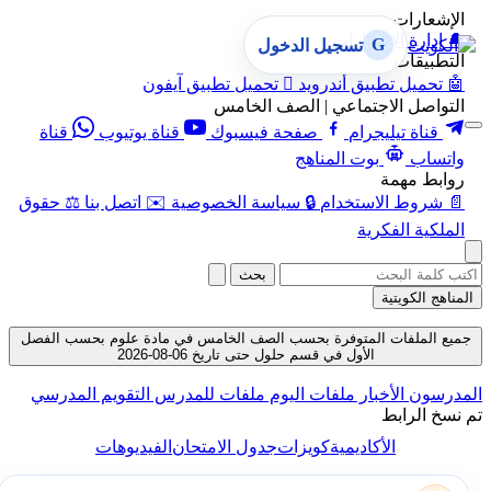
الإشعارات
🔔
إدارة الإشعارات
G
تسجيل الدخول
التطبيقات
🤖
تحميل تطبيق أندرويد

تحميل تطبيق آيفون
التواصل الاجتماعي | الصف الخامس
قناة تيليجرام
صفحة فيسبوك
قناة يوتيوب
قناة
واتساب
بوت المناهج
روابط مهمة
📄
شروط الاستخدام
🔒
سياسة الخصوصية
✉️
اتصل بنا
⚖️
حقوق
الملكية الفكرية
بحث
المناهج الكويتية
جميع الملفات المتوفرة بحسب الصف الخامس في مادة علوم بحسب الفصل
الأول في قسم حلول حتى تاريخ 06-08-2026
المدرسون
الأخبار
ملفات اليوم
ملفات للمدرس
التقويم المدرسي
تم نسخ الرابط
الأكاديمية
كويزات
جدول الامتحان
الفيديوهات