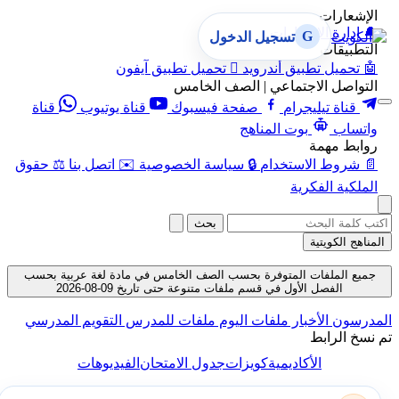
الإشعارات
🔔
إدارة الإشعارات
G
تسجيل الدخول
التطبيقات
🤖
تحميل تطبيق أندرويد

تحميل تطبيق آيفون
التواصل الاجتماعي | الصف الخامس
قناة تيليجرام
صفحة فيسبوك
قناة يوتيوب
قناة
واتساب
بوت المناهج
روابط مهمة
📄
شروط الاستخدام
🔒
سياسة الخصوصية
✉️
اتصل بنا
⚖️
حقوق
الملكية الفكرية
بحث
المناهج الكويتية
جميع الملفات المتوفرة بحسب الصف الخامس في مادة لغة عربية بحسب
الفصل الأول في قسم ملفات متنوعة حتى تاريخ 09-08-2026
المدرسون
الأخبار
ملفات اليوم
ملفات للمدرس
التقويم المدرسي
تم نسخ الرابط
الأكاديمية
كويزات
جدول الامتحان
الفيديوهات