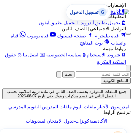
الإشعارات
🔔
إدارة الإشعارات
G
تسجيل الدخول
التطبيقات
🤖
تحميل تطبيق أندرويد

تحميل تطبيق آيفون
التواصل الاجتماعي | الصف الثامن
قناة تيليجرام
صفحة فيسبوك
قناة يوتيوب
قناة
واتساب
بوت المناهج
روابط مهمة
📄
شروط الاستخدام
🔒
سياسة الخصوصية
✉️
اتصل بنا
⚖️
حقوق
الملكية الفكرية
بحث
المناهج الكويتية
جميع الملفات المتوفرة بحسب الصف الثامن في مادة تربية اسلامية بحسب
الفصل الثاني في قسم مذكرات وبنوك حتى تاريخ 07-08-2026
المدرسون
الأخبار
ملفات اليوم
ملفات للمدرس
التقويم المدرسي
تم نسخ الرابط
الأكاديمية
كويزات
جدول الامتحان
الفيديوهات