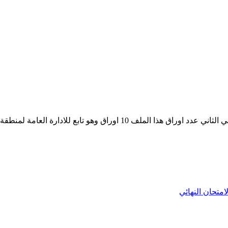
نموذج اختبار مهم في مادة اللغة الانكليزية للصف التاسع للفصل الداسي الثاني
لامتحان النهائي