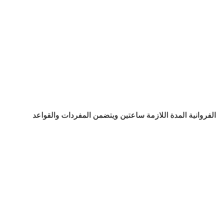
 عدد اوراق هذا الملف 10 اوراق وهو تابع للادارة العامة لمنطقة الفروانية المدة اللازمة ساعتين ويتضمن المفردات والقواعد