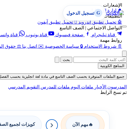
الإشعارات
🔔
إدارة الإشعارات
G
تسجيل الدخول
التطبيقات
🤖
تحميل تطبيق أندرويد

تحميل تطبيق آيفون
التواصل الاجتماعي | الصف التاسع
قناة تيليجرام
صفحة فيسبوك
قناة يوتيوب
قناة واتس
روابط مهمة
📄
شروط الاستخدام
🔒
سياسة الخصوصية
✉️
اتصل بنا
⚖️
حقوق الم
بحث
المناهج الكويتية
جميع الملفات المتوفرة بحسب الصف التاسع في مادة لغة انجليزية بحسب الفصل الثاني ف
المدرسون
الأخبار
ملفات اليوم
ملفات للمدرس
التقويم المدرسي
تم نسخ الرابط
كويزات لجميع الص
🔥
مهم الآن