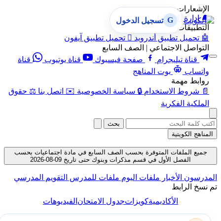
الإشعارات
🔔
إدارة الإشعارات
G
تسجيل الدخول
التطبيقات
🤖
تحميل تطبيق أندرويد

تحميل تطبيق آيفون
التواصل الاجتماعي | الصف السابع
قناة تيليجرام
صفحة فيسبوك
قناة يوتيوب
قناة
واتساب
بوت المناهج
روابط مهمة
📄
شروط الاستخدام
🔒
سياسة الخصوصية
✉️
اتصل بنا
⚖️
حقوق
الملكية الفكرية
بحث
المناهج الكويتية
جميع الملفات المتوفرة بحسب الصف السابع في مادة اجتماعيات بحسب
الفصل الأول في قسم مذكرات وبنوك حتى تاريخ 09-08-2026
المدرسون
الأخبار
ملفات اليوم
ملفات للمدرس
التقويم المدرسي
تم نسخ الرابط
الأكاديمية
كويزات
جدول الامتحان
الفيديوهات