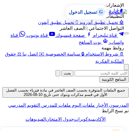
الإشعارات
🔔
إدارة الإشعارات
G
تسجيل الدخول
التطبيقات
🤖
تحميل تطبيق أندرويد

تحميل تطبيق آيفون
التواصل الاجتماعي | الصف العاشر
قناة تيليجرام
صفحة فيسبوك
قناة يوتيوب
قناة
واتساب
بوت المناهج
روابط مهمة
📄
شروط الاستخدام
🔒
سياسة الخصوصية
✉️
اتصل بنا
⚖️
حقوق
الملكية الفكرية
بحث
المناهج الكويتية
جميع الملفات المتوفرة بحسب الصف العاشر في مادة فيزياء بحسب الفصل
الأول في قسم مذكرات وبنوك حتى تاريخ 10-08-2026
المدرسون
الأخبار
ملفات اليوم
ملفات للمدرس
التقويم المدرسي
تم نسخ الرابط
الأكاديمية
كويزات
جدول الامتحان
الفيديوهات