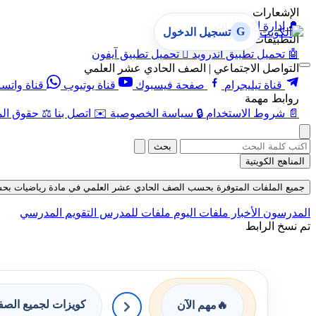
الإشعارات
🔔
إدارة الإشعارات
G
تسجيل الدخول
التطبيقات
🤖
تحميل تطبيق أندرويد

تحميل تطبيق آيفون
التواصل الاجتماعي | الصف الحادي عشر العلمي
قناة تيليجرام
صفحة فيسبوك
قناة يوتيوب
قناة واتس
روابط مهمة
📄
شروط الاستخدام
🔒
سياسة الخصوصية
✉️
اتصل بنا
⚖️
حقوق الم
بحث
المناهج الكويتية
جميع الملفات المتوفرة بحسب الصف الحادي عشر العلمي في مادة رياضيات بحسب الفص
المدرسون
الأخبار
ملفات اليوم
ملفات للمدرس
التقويم المدرسي
تم نسخ الرابط
كويزات لجميع الص
🔥
مهم الآن