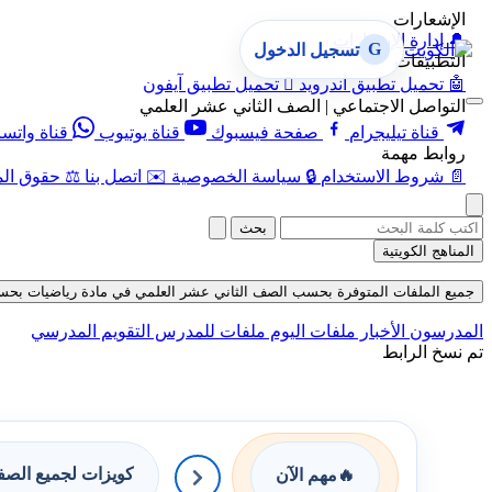
الإشعارات
🔔
إدارة الإشعارات
G
تسجيل الدخول
التطبيقات
🤖
تحميل تطبيق أندرويد

تحميل تطبيق آيفون
التواصل الاجتماعي | الصف الثاني عشر العلمي
قناة تيليجرام
صفحة فيسبوك
قناة يوتيوب
قناة واتس
روابط مهمة
📄
شروط الاستخدام
🔒
سياسة الخصوصية
✉️
اتصل بنا
⚖️
حقوق الم
بحث
المناهج الكويتية
جميع الملفات المتوفرة بحسب الصف الثاني عشر العلمي في مادة رياضيات بحسب الفصل 
المدرسون
الأخبار
ملفات اليوم
ملفات للمدرس
التقويم المدرسي
تم نسخ الرابط
كويزات لجميع الص
🔥
مهم الآن