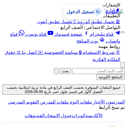
الإشعارات
🔔
إدارة الإشعارات
G
تسجيل الدخول
التطبيقات
🤖
تحميل تطبيق أندرويد

تحميل تطبيق آيفون
التواصل الاجتماعي | الصف الرابع
قناة تيليجرام
صفحة فيسبوك
قناة يوتيوب
قناة
واتساب
بوت المناهج
روابط مهمة
📄
شروط الاستخدام
🔒
سياسة الخصوصية
✉️
اتصل بنا
⚖️
حقوق
الملكية الفكرية
بحث
المناهج الكويتية
جميع الملفات المتوفرة بحسب الصف الرابع في مادة تربية اسلامية بحسب
الفصل الأول في قسم حلول حتى تاريخ 08-08-2026
المدرسون
الأخبار
ملفات اليوم
ملفات للمدرس
التقويم المدرسي
تم نسخ الرابط
الأكاديمية
كويزات
جدول الامتحان
الفيديوهات