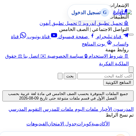
الإشعارات
🔔
إدارة الإشعارات
G
تسجيل الدخول
التطبيقات
🤖
تحميل تطبيق أندرويد

تحميل تطبيق آيفون
التواصل الاجتماعي | الصف الخامس
قناة تيليجرام
صفحة فيسبوك
قناة يوتيوب
قناة
واتساب
بوت المناهج
روابط مهمة
📄
شروط الاستخدام
🔒
سياسة الخصوصية
✉️
اتصل بنا
⚖️
حقوق
الملكية الفكرية
بحث
المناهج الكويتية
جميع الملفات المتوفرة بحسب الصف الخامس في مادة لغة عربية بحسب
الفصل الأول في قسم ملفات متنوعة حتى تاريخ 09-08-2026
المدرسون
الأخبار
ملفات اليوم
ملفات للمدرس
التقويم المدرسي
تم نسخ الرابط
الأكاديمية
كويزات
جدول الامتحان
الفيديوهات