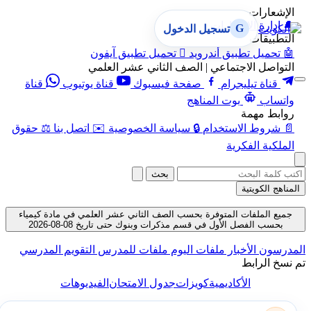
الإشعارات
🔔
إدارة الإشعارات
G
تسجيل الدخول
التطبيقات
🤖
تحميل تطبيق أندرويد

تحميل تطبيق آيفون
التواصل الاجتماعي | الصف الثاني عشر العلمي
قناة تيليجرام
صفحة فيسبوك
قناة يوتيوب
قناة
واتساب
بوت المناهج
روابط مهمة
📄
شروط الاستخدام
🔒
سياسة الخصوصية
✉️
اتصل بنا
⚖️
حقوق
الملكية الفكرية
بحث
المناهج الكويتية
جميع الملفات المتوفرة بحسب الصف الثاني عشر العلمي في مادة كيمياء
بحسب الفصل الأول في قسم مذكرات وبنوك حتى تاريخ 08-08-2026
المدرسون
الأخبار
ملفات اليوم
ملفات للمدرس
التقويم المدرسي
تم نسخ الرابط
الأكاديمية
كويزات
جدول الامتحان
الفيديوهات