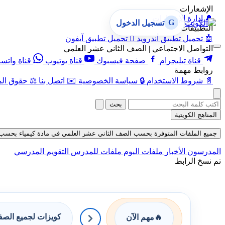
الإشعارات
🔔
إدارة الإشعارات
G
تسجيل الدخول
التطبيقات
🤖
تحميل تطبيق أندرويد

تحميل تطبيق آيفون
التواصل الاجتماعي | الصف الثاني عشر العلمي
قناة تيليجرام
صفحة فيسبوك
قناة يوتيوب
قناة واتس
روابط مهمة
📄
شروط الاستخدام
🔒
سياسة الخصوصية
✉️
اتصل بنا
⚖️
حقوق الم
بحث
المناهج الكويتية
جميع الملفات المتوفرة بحسب الصف الثاني عشر العلمي في مادة كيمياء بحسب الفصل 
المدرسون
الأخبار
ملفات اليوم
ملفات للمدرس
التقويم المدرسي
تم نسخ الرابط
كويزات لجميع الص
🔥
مهم الآن