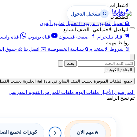
الإشعارات
🔔
إدارة الإشعارات
G
تسجيل الدخول
التطبيقات
🤖
تحميل تطبيق أندرويد

تحميل تطبيق آيفون
التواصل الاجتماعي | الصف السابع
قناة تيليجرام
صفحة فيسبوك
قناة يوتيوب
قناة واتس
روابط مهمة
📄
شروط الاستخدام
🔒
سياسة الخصوصية
✉️
اتصل بنا
⚖️
حقوق الم
بحث
المناهج الكويتية
جميع الملفات المتوفرة بحسب الصف السابع في مادة لغة انجليزية بحسب الفصل الثاني
المدرسون
الأخبار
ملفات اليوم
ملفات للمدرس
التقويم المدرسي
تم نسخ الرابط
كويزات لجميع الص
🔥
مهم الآن