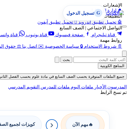
الإشعارات
🔔
إدارة الإشعارات
G
تسجيل الدخول
التطبيقات
🤖
تحميل تطبيق أندرويد

تحميل تطبيق آيفون
التواصل الاجتماعي | الصف السابع
قناة تيليجرام
صفحة فيسبوك
قناة يوتيوب
قناة واتس
روابط مهمة
📄
شروط الاستخدام
🔒
سياسة الخصوصية
✉️
اتصل بنا
⚖️
حقوق الم
بحث
المناهج الكويتية
جميع الملفات المتوفرة بحسب الصف السابع في مادة علوم بحسب الفصل الثاني في قسم
المدرسون
الأخبار
ملفات اليوم
ملفات للمدرس
التقويم المدرسي
تم نسخ الرابط
كويزات لجميع الص
🔥
مهم الآن