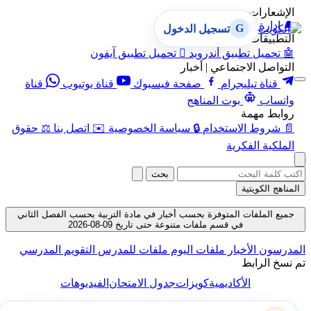
الإشعارات
🔔
إدارة الإشعارات
G
تسجيل الدخول
التطبيقات
🤖
تحميل تطبيق أندرويد

تحميل تطبيق آيفون
التواصل الاجتماعي | أخبار
قناة تيليجرام
صفحة فيسبوك
قناة يوتيوب
قناة
واتساب
بوت المناهج
روابط مهمة
📄
شروط الاستخدام
🔒
سياسة الخصوصية
✉️
اتصل بنا
⚖️
حقوق
الملكية الفكرية
بحث
المناهج الكويتية
جميع الملفات المتوفرة بحسب أخبار في مادة التربية بحسب الفصل الثاني
في قسم ملفات متنوعة حتى تاريخ 09-08-2026
المدرسون
الأخبار
ملفات اليوم
ملفات للمدرس
التقويم المدرسي
تم نسخ الرابط
الأكاديمية
كويزات
جدول الامتحان
الفيديوهات