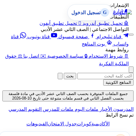
الإشعارات
🔔
إدارة الإشعارات
G
تسجيل الدخول
التطبيقات
🤖
تحميل تطبيق أندرويد

تحميل تطبيق آيفون
التواصل الاجتماعي | الصف الثاني عشر الأدبي
قناة تيليجرام
صفحة فيسبوك
قناة يوتيوب
قناة
واتساب
بوت المناهج
روابط مهمة
📄
شروط الاستخدام
🔒
سياسة الخصوصية
✉️
اتصل بنا
⚖️
حقوق
الملكية الفكرية
بحث
المناهج الكويتية
جميع الملفات المتوفرة بحسب الصف الثاني عشر الأدبي في مادة فلسفة
بحسب الفصل الثاني في قسم ملفات متنوعة حتى تاريخ 10-08-2026
المدرسون
الأخبار
ملفات اليوم
ملفات للمدرس
التقويم المدرسي
تم نسخ الرابط
الأكاديمية
كويزات
جدول الامتحان
الفيديوهات