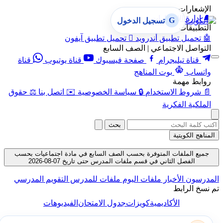
الإشعارات
🔔
إدارة الإشعارات
G
تسجيل الدخول
التطبيقات
🤖
تحميل تطبيق أندرويد

تحميل تطبيق آيفون
التواصل الاجتماعي | الصف السابع
قناة تيليجرام
صفحة فيسبوك
قناة يوتيوب
قناة
واتساب
بوت المناهج
روابط مهمة
📄
شروط الاستخدام
🔒
سياسة الخصوصية
✉️
اتصل بنا
⚖️
حقوق
الملكية الفكرية
بحث
المناهج الكويتية
جميع الملفات المتوفرة بحسب الصف السابع في مادة اجتماعيات بحسب
الفصل الثاني في قسم ملفات المدرس حتى تاريخ 07-08-2026
المدرسون
الأخبار
ملفات اليوم
ملفات للمدرس
التقويم المدرسي
تم نسخ الرابط
الأكاديمية
كويزات
جدول الامتحان
الفيديوهات