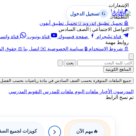
الإشعارات
🔔
إدارة الإشعارات
G
تسجيل الدخول
التطبيقات
🤖
تحميل تطبيق أندرويد

تحميل تطبيق آيفون
التواصل الاجتماعي | الصف السادس
قناة تيليجرام
صفحة فيسبوك
قناة يوتيوب
قناة واتس
روابط مهمة
📄
شروط الاستخدام
🔒
سياسة الخصوصية
✉️
اتصل بنا
⚖️
حقوق الم
بحث
المناهج الكويتية
جميع الملفات المتوفرة بحسب الصف السادس في مادة رياضيات بحسب الفصل الثاني ف
المدرسون
الأخبار
ملفات اليوم
ملفات للمدرس
التقويم المدرسي
تم نسخ الرابط
كويزات لجميع الص
🔥
مهم الآن