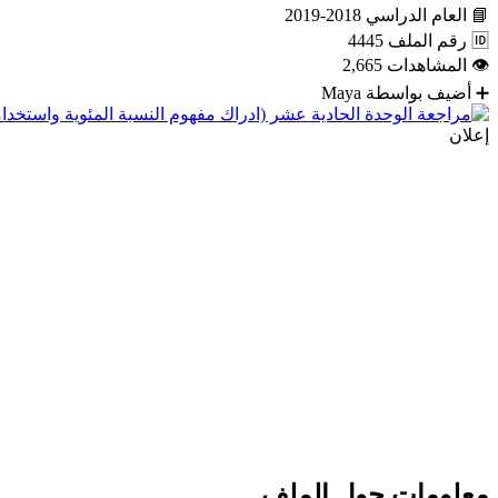
📘
العام الدراسي
2018-2019
🆔
رقم الملف
4445
👁
المشاهدات
2,665
➕
أضيف بواسطة
Maya
إعلان
معلومات حول الملف