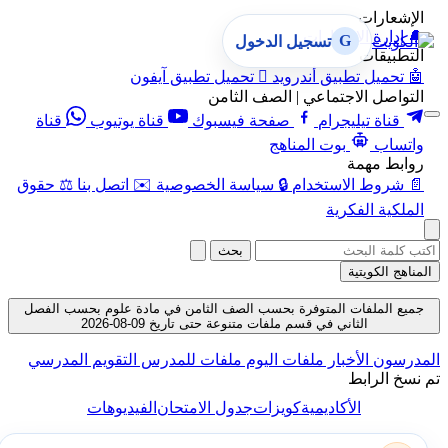
الإشعارات
🔔
إدارة الإشعارات
G
تسجيل الدخول
التطبيقات
🤖
تحميل تطبيق أندرويد

تحميل تطبيق آيفون
التواصل الاجتماعي | الصف الثامن
قناة تيليجرام
صفحة فيسبوك
قناة يوتيوب
قناة
واتساب
بوت المناهج
روابط مهمة
📄
شروط الاستخدام
🔒
سياسة الخصوصية
✉️
اتصل بنا
⚖️
حقوق
الملكية الفكرية
بحث
المناهج الكويتية
جميع الملفات المتوفرة بحسب الصف الثامن في مادة علوم بحسب الفصل
الثاني في قسم ملفات متنوعة حتى تاريخ 09-08-2026
المدرسون
الأخبار
ملفات اليوم
ملفات للمدرس
التقويم المدرسي
تم نسخ الرابط
الأكاديمية
كويزات
جدول الامتحان
الفيديوهات