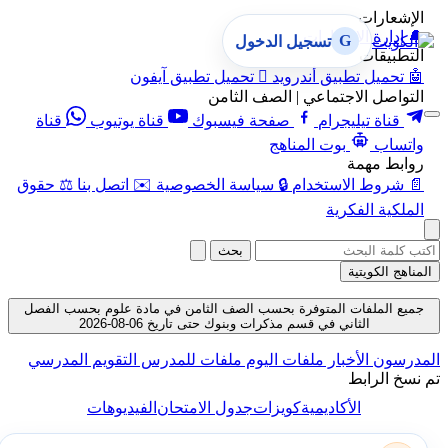
الإشعارات
🔔
إدارة الإشعارات
G
تسجيل الدخول
التطبيقات
🤖
تحميل تطبيق أندرويد

تحميل تطبيق آيفون
التواصل الاجتماعي | الصف الثامن
قناة تيليجرام
صفحة فيسبوك
قناة يوتيوب
قناة
واتساب
بوت المناهج
روابط مهمة
📄
شروط الاستخدام
🔒
سياسة الخصوصية
✉️
اتصل بنا
⚖️
حقوق
الملكية الفكرية
بحث
المناهج الكويتية
جميع الملفات المتوفرة بحسب الصف الثامن في مادة علوم بحسب الفصل
الثاني في قسم مذكرات وبنوك حتى تاريخ 06-08-2026
المدرسون
الأخبار
ملفات اليوم
ملفات للمدرس
التقويم المدرسي
تم نسخ الرابط
الأكاديمية
كويزات
جدول الامتحان
الفيديوهات