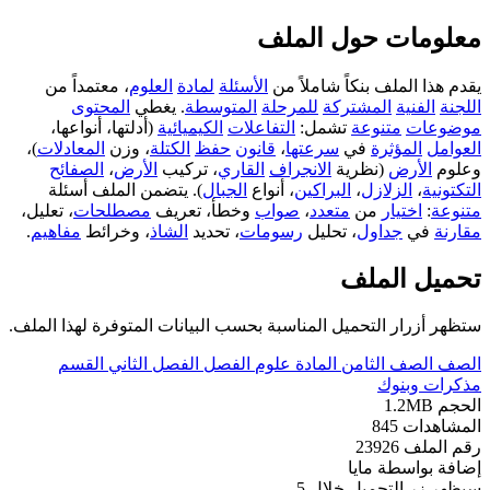
معلومات حول الملف
يقدم هذا الملف بنكاً شاملاً من
الأسئلة
لمادة
العلوم
، معتمداً من
اللجنة
الفنية
المشتركة
للمرحلة
المتوسطة
. يغطي
المحتوى
موضوعات
متنوعة
تشمل:
التفاعلات
الكيميائية
(أدلتها، أنواعها،
العوامل
المؤثرة
في
سرعتها
،
قانون
حفظ
الكتلة
، وزن
المعادلات
)،
وعلوم
الأرض
(نظرية
الانجراف
القاري
، تركيب
الأرض
،
الصفائح
التكتونية
،
الزلازل
،
البراكين
، أنواع
الجبال
). يتضمن الملف أسئلة
متنوعة
:
اختيار
من
متعدد
،
صواب
وخطأ، تعريف
مصطلحات
، تعليل،
مقارنة
في
جداول
، تحليل
رسومات
، تحديد
الشاذ
، وخرائط
مفاهيم
.
تحميل الملف
ستظهر أزرار التحميل المناسبة بحسب البيانات المتوفرة لهذا الملف.
الصف
الصف الثامن
المادة
علوم
الفصل
الفصل الثاني
القسم
مذكرات وبنوك
الحجم
1.2MB
المشاهدات
845
رقم الملف
23926
إضافة بواسطة
مايا
سيظهر زر التحميل خلال
5