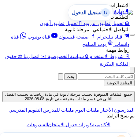
الإشعارات
🔔
إدارة الإشعارات
G
تسجيل الدخول
التطبيقات
🤖
تحميل تطبيق أندرويد

تحميل تطبيق آيفون
التواصل الاجتماعي | مرحلة ثانوية
قناة تيليجرام
صفحة فيسبوك
قناة يوتيوب
قناة
واتساب
بوت المناهج
روابط مهمة
📄
شروط الاستخدام
🔒
سياسة الخصوصية
✉️
اتصل بنا
⚖️
حقوق
الملكية الفكرية
بحث
المناهج الكويتية
جميع الملفات المتوفرة بحسب مرحلة ثانوية في مادة رياضيات بحسب الفصل
الثاني في قسم ملفات متنوعة حتى تاريخ 08-08-2026
المدرسون
الأخبار
ملفات اليوم
ملفات للمدرس
التقويم المدرسي
تم نسخ الرابط
الأكاديمية
كويزات
جدول الامتحان
الفيديوهات