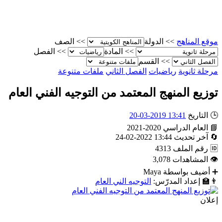
موقع المناهج
>>
الدولة
>>
الصف
>>
المادة
>>
الفصل
>>
القسم
مرحلة ثانوية
رياضيات
الفصل الثاني
ملفات متنوعة
توزيع المنهج المعتمد من التوجيه الفني العام
🕒
التاريخ
13:41 2019-03-20
📘
العام الدراسي
2020-2021
🔄
آخر تحديث
13:44 2022-02-24
🆔
رقم الملف
4313
👁
المشاهدات
3,078
➕
أضيف بواسطة
Maya
👨‍🏫
إعداد المدرّس:
التوجيه الني العام
إعلان