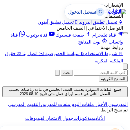
الإشعارات
🔔
إدارة الإشعارات
G
تسجيل الدخول
التطبيقات
🤖
تحميل تطبيق أندرويد

تحميل تطبيق آيفون
التواصل الاجتماعي | الصف الخامس
قناة تيليجرام
صفحة فيسبوك
قناة يوتيوب
قناة
واتساب
بوت المناهج
روابط مهمة
📄
شروط الاستخدام
🔒
سياسة الخصوصية
✉️
اتصل بنا
⚖️
حقوق
الملكية الفكرية
بحث
المناهج الكويتية
جميع الملفات المتوفرة بحسب الصف الخامس في مادة رياضيات بحسب
الفصل الثاني في قسم أوراق عمل حتى تاريخ 10-08-2026
لمدرسون
الأخبار
ملفات اليوم
ملفات للمدرس
التقويم المدرسي
م نسخ الرابط
الأكاديمية
كويزات
جدول الامتحان
الفيديوهات