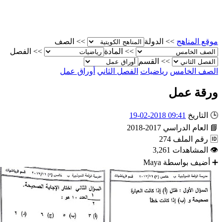
الصف
>>
الدولة
>>
موقع المناه
الفصل
>>
المادة
>>
القسم
>>
أوراق عمل
الفصل الثاني
رياضيات
الصف الخام
ورقة عم
09:41 2018-02-19
التاريخ

2017-2018
العام الدراسي

274
رقم الملف

3,261
المشاهدات

Maya
أضيف بواسطة