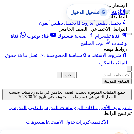
الإشعارات
🔔
إدارة الإشعارات
G
تسجيل الدخول
التطبيقات
🤖
تحميل تطبيق أندرويد

تحميل تطبيق آيفون
التواصل الاجتماعي | الصف الخامس
قناة تيليجرام
صفحة فيسبوك
قناة يوتيوب
قناة
واتساب
بوت المناهج
روابط مهمة
📄
شروط الاستخدام
🔒
سياسة الخصوصية
✉️
اتصل بنا
⚖️
حقوق
الملكية الفكرية
بحث
المناهج الكويتية
جميع الملفات المتوفرة بحسب الصف الخامس في مادة رياضيات بحسب
الفصل الثاني في قسم ملفات متنوعة حتى تاريخ 10-08-2026
المدرسون
الأخبار
ملفات اليوم
ملفات للمدرس
التقويم المدرسي
تم نسخ الرابط
الأكاديمية
كويزات
جدول الامتحان
الفيديوهات