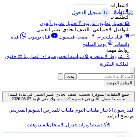
الإشعارات
🔔
إدارة الإشعارات
G
تسجيل الدخول
التطبيقات
🤖
تحميل تطبيق أندرويد

تحميل تطبيق آيفون
التواصل الاجتماعي | الصف الحادي عشر العلمي
قناة تيليجرام
صفحة فيسبوك
قناة يوتيوب
قناة
واتساب
بوت المناهج
روابط مهمة
📄
شروط الاستخدام
🔒
سياسة الخصوصية
✉️
اتصل بنا
⚖️
حقوق
الملكية الفكرية
بحث
المناهج الكويتية
جميع الملفات المتوفرة بحسب الصف الحادي عشر العلمي في مادة كيمياء
بحسب الفصل الثاني في قسم مذكرات وبنوك حتى تاريخ 07-08-2026
المدرسون
الأخبار
ملفات اليوم
ملفات للمدرس
التقويم المدرسي
تم نسخ الرابط
الأكاديمية
كويزات
جدول الامتحان
الفيديوهات