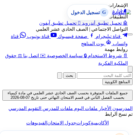
الإشعارات
🔔
إدارة الإشعارات
G
تسجيل الدخول
التطبيقات
🤖
تحميل تطبيق أندرويد

تحميل تطبيق آيفون
التواصل الاجتماعي | الصف الحادي عشر العلمي
قناة تيليجرام
صفحة فيسبوك
قناة يوتيوب
قناة
واتساب
بوت المناهج
روابط مهمة
📄
شروط الاستخدام
🔒
سياسة الخصوصية
✉️
اتصل بنا
⚖️
حقوق
الملكية الفكرية
بحث
المناهج الكويتية
جميع الملفات المتوفرة بحسب الصف الحادي عشر العلمي في مادة كيمياء
بحسب الفصل الثاني في قسم الامتحان النهائي حتى تاريخ 07-08-2026
المدرسون
الأخبار
ملفات اليوم
ملفات للمدرس
التقويم المدرسي
تم نسخ الرابط
الأكاديمية
كويزات
جدول الامتحان
الفيديوهات