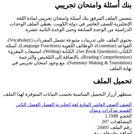
بنك أسئلة وامتحان تجريبي
يتضمن الملف المرفق بنك أسئلة وامتحان تجريبي لمادة اللغة
الإنجليزية للصف العاشر في دولة الكويت. يغطي الملف الوحدات
الدراسية من الوحدة السابعة وحتى الوحدة الثانية عشرة.
يحتوي الملف على تدريبات متنوعة تشمل المفردات (Vocabulary)،
القواعد (Grammar)، الوظائف اللغوية (Language Functions)، أسئلة
الكتاب (Set Book Questions)، الكتابة (Writing)، استيعاب المقروء
(Reading Comprehension)، بالإضافة إلى التلخيص والترجمة
(Summary Making & Translation)، مع وجود امتحان تجريبي في
نهاية الملف.
تحميل الملف
ستظهر أزرار التحميل المناسبة بحسب البيانات المتوفرة لهذا الملف.
الصف
الصف العاشر
المادة
لغة انجليزية
الفصل
الفصل الثاني
القسم
مذكرات وبنوك
الحجم
1.1MB
المشاهدات
207
رقم الملف
24401
إضافة بواسطة
ربيع