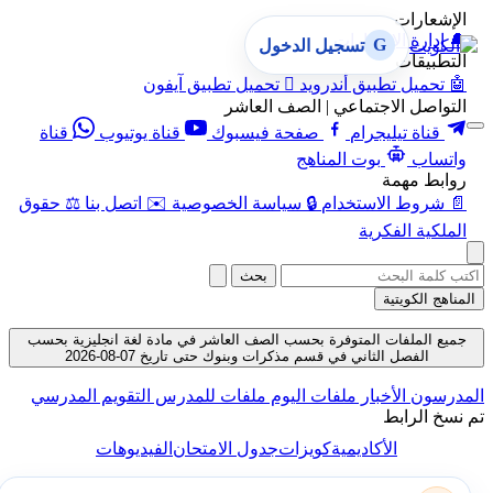
الإشعارات
🔔
إدارة الإشعارات
G
تسجيل الدخول
التطبيقات
🤖
تحميل تطبيق أندرويد

تحميل تطبيق آيفون
التواصل الاجتماعي | الصف العاشر
قناة تيليجرام
صفحة فيسبوك
قناة يوتيوب
قناة
واتساب
بوت المناهج
روابط مهمة
📄
شروط الاستخدام
🔒
سياسة الخصوصية
✉️
اتصل بنا
⚖️
حقوق
الملكية الفكرية
بحث
المناهج الكويتية
جميع الملفات المتوفرة بحسب الصف العاشر في مادة لغة انجليزية بحسب
الفصل الثاني في قسم مذكرات وبنوك حتى تاريخ 07-08-2026
المدرسون
الأخبار
ملفات اليوم
ملفات للمدرس
التقويم المدرسي
تم نسخ الرابط
الأكاديمية
كويزات
جدول الامتحان
الفيديوهات